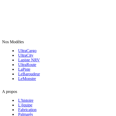
Nos Modèles
UltraCargo
UltraCity
Lapiste NRV
UltraRoute
LaPiste
LeBaroudeur
LeMonstre
A propos
L'histoire
L'équipe
Fabrication
Palmarès