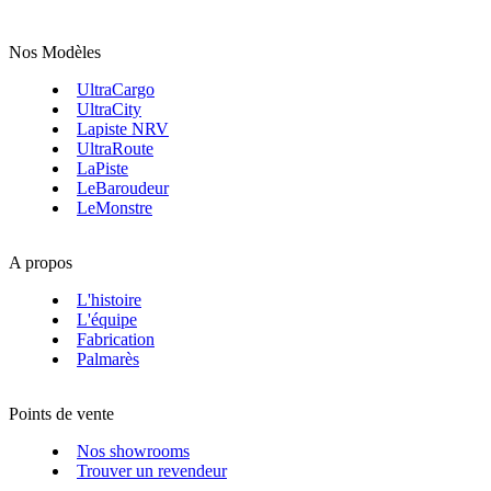
Nos Modèles
UltraCargo
UltraCity
Lapiste NRV
UltraRoute
LaPiste
LeBaroudeur
LeMonstre
A propos
L'histoire
L'équipe
Fabrication
Palmarès
Points de vente
Nos showrooms
Trouver un revendeur